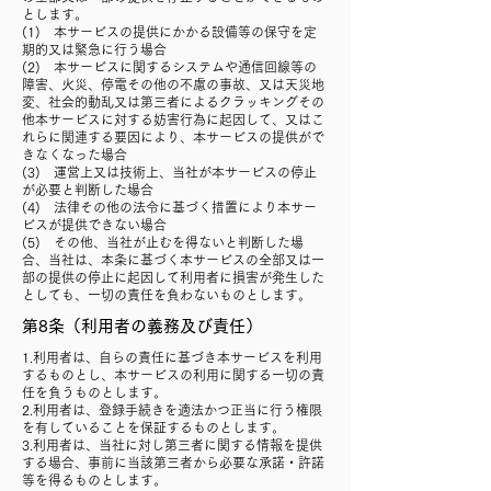
とします。
(1) 本サービスの提供にかかる設備等の保守を定
期的又は緊急に行う場合
(2) 本サービスに関するシステムや通信回線等の
障害、火災、停電その他の不慮の事故、又は天災地
変、社会的動乱又は第三者によるクラッキングその
他本サービスに対する妨害行為に起因して、又はこ
れらに関連する要因により、本サービスの提供がで
きなくなった場合
(3) 運営上又は技術上、当社が本サービスの停止
が必要と判断した場合
(4) 法律その他の法令に基づく措置により本サー
ビスが提供できない場合
(5) その他、当社が止むを得ないと判断した場
合、当社は、本条に基づく本サービスの全部又は一
部の提供の停止に起因して利用者に損害が発生した
としても、一切の責任を負わないものとします。
第8条（利用者の義務及び責任）
1.利用者は、自らの責任に基づき本サービスを利用
するものとし、本サービスの利用に関する一切の責
任を負うものとします。
2.利用者は、登録手続きを適法かつ正当に行う権限
を有していることを保証するものとします。
3.利用者は、当社に対し第三者に関する情報を提供
する場合、事前に当該第三者から必要な承諾・許諾
等を得るものとします。