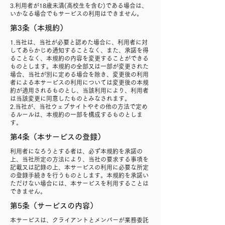
3.利用者が18歳未満(高校生を含む)である場合は、
いかなる場合でもサービスの利用はできません。
第3条（本規約）
1.当社は、当社が必要と認めた場合に、利用者に対
してあらかじめ通知することなく、また、承諾を得
ることなく、本規約の内容を変更することができる
ものとします。本規約の全部又は一部が変更された
場合、当社が別に定める場合を除き、変更後の利用
者による本サービスの利用については変更後の本規
約が適用されるものとし、当該利用により、利用者
は当該変更に同意したものとみなされます。
2.当社が、当社ウェブサイトやその他の方法で定め
るルールは、本規約の一部を構成するものとしま
す。
第4条（本サービスの登録）
利用者になろうとする者は、必ず本規約を承諾の
上、当社所定の方法により、当社の要求する事項を
記載又は記録の上、本サービスの利用に必要な所定
の登録手続きを行うものとします。本規約を承諾い
ただけない場合には、本サービスを利用することは
できません。
第5条（サービスの内容）
本サービスは、クライアントとメンバーが業務委託