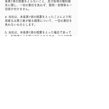
条第1項の措置をとらないこと、及び前項の権利喪
失に関し、一切の責任を負わず、質問・苦情等も一
切受け付けません。
4. 当社は、本条第1項の措置をとったことにより利
用者又は第三者が被る損害について、一切の責任を
負わないものとします。
5. 当社は、本条第1項の措置をとった場合であって
も、利用者により既に支払われた本サービスの利用
料等について、一切の返還義務を負わないものとし
ます。
第18条(本サービスの解除等）
1.利用者が以下のいずれかに該当すると当社が判断
した場合、当社は利用者に事前に通知することな
く、本サービスの提供の中断、本契約の解除、登録
抹消等の必要な措置をとることができるものとしま
す。
(1) 本規約に違反したと当社が判断したとき
(2) 当社からの問い合わせその他の回答を求める連
絡に対して30日間以上応答がない場合（当社からの
通知が届かない場合を含みます)
(3) 本サービスの利用料金の支払いを遅滞又は拒否
した場合
(4) 差押え、仮差押え、競売、破産手続開始又は民
事再生手続開始等の申立てがあった場合
(5) 手形又は小切手の不渡りを出した場合