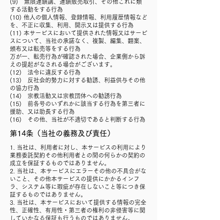
(9) 無限連鎖講、連鎖販売取引、その他これに類
する活動をする行為
(10) 他人の個人情報、登録情報、利用履歴情報など
を、不正に収集、利用、開示又は提供する行為
(11) 本サービスにおいて提供された情報又はサービ
スについて、当社の承諾なく、複製、編集、翻案、
頒布又は転売等をする行為
万が一、転売行為が確認された場合、企業側から訴
えの提起がなされる場合がございます。
(12) 法令に違反する行為
(13) 反社会的勢力に対する勧誘、利益供与その他
の協力行為
(14) 宗教活動又は宗教団体への勧誘行為
(15) 前各号のいずれかに該当する行為を第三者に
援助、又は助長する行為
(16) その他、当社が不適切であると判断する行為
第14条（当社の義務及び責任）
1. 当社は、利用者に対し、本サービスの利用により
業務委託契約その他利用者との間の何らかの契約の
成立を保証するものではありません。
2. 当社は、本サービスにエラーその他の不具合がな
いこと、その他本サービスの提供にかかるインフ
ラ、システム等に瑕疵が存在しないこと等につき保
証するものではありません。
3. 当社は、本サービスにおいて提供する情報の完全
性、正確性、有用性・第三者の権利の非侵害等に関
していかなる保証も行うものではありません。