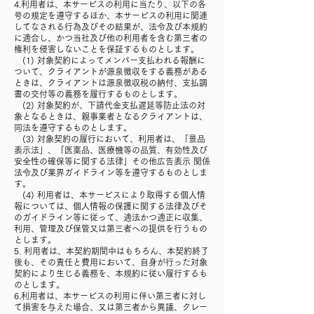
4.利用者は、本サービスの利用に当たり、以下の各
号の規定を遵守するほか、本サービスの利用に関連
してなされる行為及びその結果が、法令及び本規約
に適合し、かつ当社及び他の利用者を含む第三者の
権利を侵害しないことを保証するものとします。
(1) 対象契約によってメンバー支払われる報酬に
ついて、クライアントが源泉徴収をする義務がある
ときは、クライアントは源泉徴収税の納付、支払調
書の交付等の義務を履行するものとします。
(2) 対象契約が、下請代金支払遅延等防止法の対
象となるときは、親事業者となるクライアントは、
同法を遵守するものとします。
(3) 対象契約の履行において、利用者は、「景品
表示法」、「医薬品、医療機等の品質、有効性及び
安全性の確保等に関する法律」その他広告表示 関係
法令及び業界ガイドライン等を遵守するものとしま
す。
(4) 利用者は、本サービスにより取得する個人情
報については、個人情報の保護に関する法律及びそ
のガイドライン等に従って、適法かつ適正に収集、
利用、管理及び保管又は第三者への提供を行うもの
とします。
5. 利用者は、本契約期間中はもちろん、本契約終了
後も、その責任と費用において、自身が行った対象
契約により生じる義務を、本規約に従い履行するも
のとします。
6.利用者は、本サービスの利用に伴い第三者に対し
て損害を与えた場合、又は第三者から異議、クレー