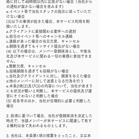
絡に対して48時間以内に応答がない場合（当社から
の通知が届かない場合を含みます)
e.イベント等で当社スタッフの指示に従っていただ
けない場合
(3)以下の事項が起きた場合、本サービス利用を制
限いたします。
a.クライアントに直接関わる案件への遅刻
b.前日のイベント等へのキャンセル連絡
c.連絡があった場合の当日欠席、キャンセル
d.期限を過ぎてもインサイト提出がない場合
(4) 以下の場合は、メンバー登録抹消とし、今後当
社及び本サービスに関わる一切の業務に参加できま
せん。
a.無断欠席、キャンセル
b.投稿期限を過ぎても投稿がない場合
c.当社及びクライアントに対し、損害を与えた場合
d.他のメンバーに対して迷惑となる行為を行う
e.本条2項(2)及び(3)の内容について、当社があまり
にも状況が酷いと判断し、本サービスの提供及び運
営にそぐわないと判断した場合
(5) 前各号のほか、当社が合理的に必要と判断した
場合
2. 前項に基づいて場合、当社が登録抹消を決定した
時点で、当該メンバーが本サービスに関連して有す
る権利は全て失われるものとします。
3. 当社は、本条第1項の措置をとったこと、又は本