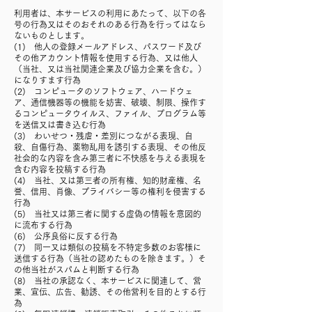
利用者は、本サービスの利用にあたって、以下の各
号の行為又はそのおそれのある行為を行ってはなら
ないものとします。
(1) 他人の登録メールアドレス、パスワード及び
その他アカウント情報を使用する行為、又は他人
（当社、又は当社関連企業及び協力企業を含む。）
になりすます行為
(2) コンピュータのソフトウェア、ハードウェ
ア、通信機器等の機能を妨害、破壊、制限、操作す
るコンピュータウイルス、ファイル、プログラム等
を送信又は書き込む行為
(3) わいせつ・残虐・差別につながる表現、自
殺、自傷行為、薬物乱用を誘引する表現、その他反
社会的な内容を含み第三者に不快感を与える表現を
含む内容を投稿する行為
(4) 当社、又は第三者の所有権、知的財産権、名
誉、信用、肖像、プライバシー等の権利を侵害する
行為
(5) 当社又は第三者に関する虚偽の情報を意図的
に流布する行為
(6) 公序良俗に反する行為
(7) 同一又は類似の投稿を不特定多数のお客様に
送信する行為（当社の認めたものを除きます。）そ
の他当社がスパムと判断する行為
(8) 当社の承認なく、本サービスに関連して、営
業、宣伝、広告、勧誘、その他営利を目的とする行
為