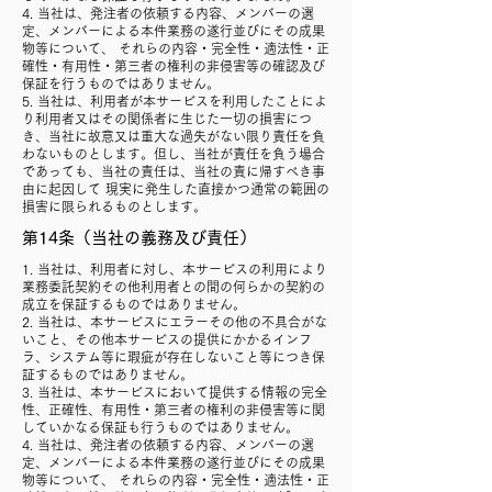
4. 当社は、発注者の依頼する内容、メンバーの選
定、メンバーによる本件業務の遂行並びにその成果
物等について、 それらの内容・完全性・適法性・正
確性・有用性・第三者の権利の非侵害等の確認及び
保証を行うものではありません。
5. 当社は、利用者が本サービスを利用したことによ
り利用者又はその関係者に生じた一切の損害につ
き、当社に故意又は重大な過失がない限り責任を負
わないものとします。但し、当社が責任を負う場合
であっても、当社の責任は、当社の責に帰すべき事
由に起因して 現実に発生した直接かつ通常の範囲の
損害に限られるものとします。
第14条（当社の義務及び責任）
1. 当社は、利用者に対し、本サービスの利用により
業務委託契約その他利用者との間の何らかの契約の
成立を保証するものではありません。
2. 当社は、本サービスにエラーその他の不具合がな
いこと、その他本サービスの提供にかかるインフ
ラ、システム等に瑕疵が存在しないこと等につき保
証するものではありません。
3. 当社は、本サービスにおいて提供する情報の完全
性、正確性、有用性・第三者の権利の非侵害等に関
していかなる保証も行うものではありません。
4. 当社は、発注者の依頼する内容、メンバーの選
定、メンバーによる本件業務の遂行並びにその成果
物等について、 それらの内容・完全性・適法性・正