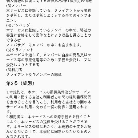
個人情報の保護に関する法律第2条第1項所定の情報
(3)メンバー
本サービスに登録している、クライアントから業務
を受託し、または受託しようとする全てのインフル
エンサー
(4)アンバサダー
本サービスに登録しているメンバーの中で、弊社の
審査に合格をして案件などにより収益を得ることの
できる者
アンバサダーはメンバーの中にも含まれます。
(5)クライアント
本サービスを通して、メンバーに⾃⾝の商品⼜はサ
ービス等の販売促進等のために業務を委託し、又は
委託しようとする者
(6)利用者
クライアント及びメンバーの総称
第2条（総則）
1.本規約は、本サービスの提供条件及び本サービス
の利用に関する当社と利用者との間の権利義務関係
を定めることを目的とし、利用者と当社との間の本
サービスの利用に関わる一切の関係に適用されま
す。
2.利用者は、本サービスへの登録手続きを行うこと
により、本サービスの提供を受けることができま
す。本サービス登録にあたり、本規約の全文をお読
みいただいた上で、本規約に同意いただいたものと
みなされます。