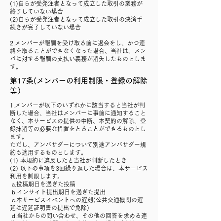
(1)自らが受発注者となって成立した取引の業務が
終了していない場合
(2)自らが受発注者となって成立した取引の決済手
続きが完了していない場合
2.メンバーが報酬を受け取る前に退会をし、かつ連
絡を取ることができなくなった場合、当社は、メン
バに対する報酬の支払い義務が消失したものとしま
す。
第17条(メンバーの利用制限・登録の解除
等）
1.メンバーが以下のいずれかに該当すると当社が判
断した場合、当社はメンバーに事前に通知すること
なく、本サービスの提供の中断、本契約の解除、登
録抹消等の必要な措置をとることができるものとし
ます。
ただし、アンバサダーについて別途アンバサダー規
約も適用するものとします。
(1) 本規約に違反したと当社が判断したとき
(2) 以下の事項を3回繰り返した場合は、本サービス
利用を制限します。
a.投稿期日を過ぎた投稿
b.インサイト提出期日を過ぎた提出
c.本サービスイベントへの遅刻(公共交通機関の遅
延は遅延証明書の提出で免除)
d.当社からの問い合わせ、その他の回答を求める連