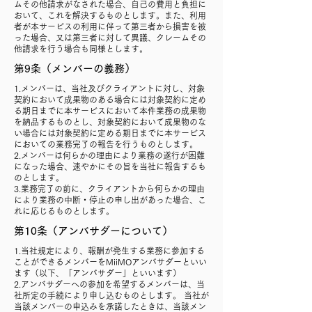
ムその他請求がなされた場合、自己の費用と負担に
おいて、これを解決するものとします。また、利用
者が本サービスの利用に伴って第三者から損害を被
った場合、又は第三者に対して異議、クレームその
他請求を行う場合も同様とします。
第9条（メンバーの義務）
1.メンバーは、当社及びクライアントに対し、対象
契約において成果物のある場合には対象契約に定め
る期日までに本サービスにおいて本件業務の成果物
を納品するものとし、対象契約において成果物のな
い場合には対象契約に定める期日までに本サービス
においての業務完了の報告を行うものとします。
2.メンバーは何らかの理由により業務の遂行が困難
になった場合、速やかにその旨を当社に報告するも
のとします。
3.業務完了の前に、クライアントから何らかの理由
により業務の中断・停止の申し出があった場合、こ
れに応じるものとします。
第10条（アンバサダーについて）
1.当社規定により、報酬が発生する業務に参加する
ことができるメンバーをMiiMOアンバサダーといい
ます（以下、「アンバサダー」といいます）
2.アンバサダーへの参加を希望するメンバーは、当
社所定の手続により申し込むものとします。 当社が
当該メンバーの申込みを承諾したときは、当該メン