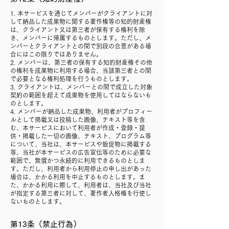
1. 本サービスを通じてメンバーがクライアントに対
して納品した成果物に関する著作権等の知的財産権
は、クライアント又は第三者が保有する権利を除
き、メンバーに帰属するものとします。ただし、メ
ンバーとクライアントとの間で別段の合意がある場
合にはこの限りではありません。
2. メンバーは、第三者の保有する知的財産権その他
の権利を成果物に利用する場合、当該第三者との間
で必要となる権利処理を行うものとします。
3. クライアントは、メンバーとの間で成立した対象
契約の範囲を超えて成果物を使用してはならないも
のとします。
4. メンバーが納品した成果物、利用者がプロフィー
ルとして掲載又は投稿した画像、テキスト等を含
む、本サービスにおいて利用者が作成・登録・提
供・掲載した一切の画像、テキスト、プログラム等
について、当社は、本サービスや販促物に掲載する
等、当社が本サービスの広告宣伝等のために必要な
範囲で、無償かつ永続的に利用できるものとしま
す。ただし、利用者から利用停止の申し出があった
場合は、かかる利用を中止するものとします。ま
た、かかる利用に際して、利用者は、当社及び当社
が指定する第三者に対して、著作者人格権を行使し
ないものとします。
第13条（禁止行為）