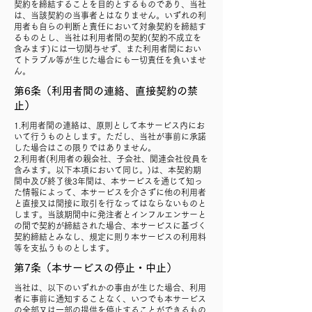
契約を締結することを目的とするものであり、当社
は、当該契約の当事者とはなりません。いずれの利
用者も自らの判断と責任において対象契約を締結す
るものとし、当社は利用者間の契約(契約不成立を
含みます)には一切関与せず、また利用者間におい
てトラブル等が生じた場合にも一切責任を負いませ
ん。
第6条（利用者間の連絡、直接契約の禁
止）
1.利用者間の連絡は、原則として本サービス内にお
いて行うものとします。ただし、当社が事前に承諾
した場合はこの限りではありません。
2.利用者(利用者の親会社、子会社、関連会社役員を
含みます。以下本項において同じ。)は、本契約期
間中及び終了後3年間は、本サービスを通じて知っ
た情報によって、本サービスを介さずに他の利用者
と直接又は間接に取引を行なってはならないものと
します。当該期間中に発注者とインフルエンサーと
の間で契約が締結された場合、本サービスに基づく
契約締結とみなし、規定に則り本サービスの利用料
等を支払うものとします。
第7条（本サービスの停止・中止）
当社は、以下のいずれかの事由が生じた場合、利用
者に事前に通知することなく、いつでも本サービス
の全部又は一部の提供を停止することができるもの