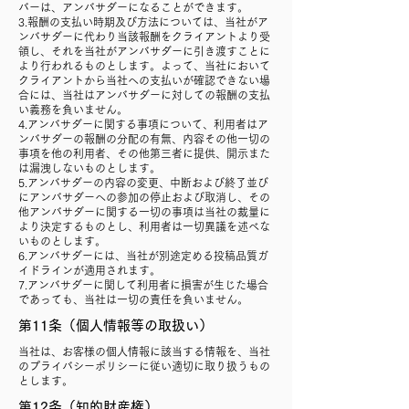
バーは、アンバサダーになることができます。
3.報酬の支払い時期及び方法については、当社がア
ンバサダーに代わり当該報酬をクライアントより受
領し、それを当社がアンバサダーに引き渡すことに
より行われるものとします。よって、当社において
クライアントから当社への支払いが確認できない場
合には、当社はアンバサダーに対しての報酬の支払
い義務を負いません。
4.アンバサダーに関する事項について、利用者はア
ンバサダーの報酬の分配の有無、内容その他一切の
事項を他の利用者、その他第三者に提供、開示また
は漏洩しないものとします。
5.アンバサダーの内容の変更、中断および終了並び
にアンバサダーへの参加の停止および取消し、その
他アンバサダーに関する一切の事項は当社の裁量に
より決定するものとし、利用者は一切異議を述べな
いものとします。
6.アンバサダーには、当社が別途定める投稿品質ガ
イドラインが適用されます。
7.アンバサダーに関して利用者に損害が生じた場合
であっても、当社は一切の責任を負いません。
第11条（個人情報等の取扱い）
当社は、お客様の個人情報に該当する情報を、当社
のプライバシーポリシーに従い適切に取り扱うもの
とします。
第12条（知的財産権）