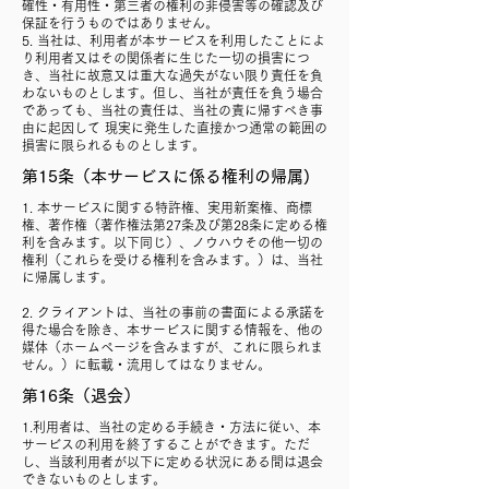
確性・有用性・第三者の権利の非侵害等の確認及び
保証を行うものではありません。
5. 当社は、利用者が本サービスを利用したことによ
り利用者又はその関係者に生じた一切の損害につ
き、当社に故意又は重大な過失がない限り責任を負
わないものとします。但し、当社が責任を負う場合
であっても、当社の責任は、当社の責に帰すべき事
由に起因して 現実に発生した直接かつ通常の範囲の
損害に限られるものとします。
第15条（本サービスに係る権利の帰属)
1. 本サービスに関する特許権、実用新案権、商標
権、著作権（著作権法第27条及び第28条に定める権
利を含みます。以下同じ）、ノウハウその他一切の
権利（これらを受ける権利を含みます。）は、当社
に帰属します。
2. クライアントは、当社の事前の書面による承諾を
得た場合を除き、本サービスに関する情報を、他の
媒体（ホームページを含みますが、これに限られま
せん。）に転載・流用してはなりません。
第16条（退会）
1.利用者は、当社の定める手続き・方法に従い、本
サービスの利用を終了することができます。ただ
し、当該利用者が以下に定める状況にある間は退会
できないものとします。